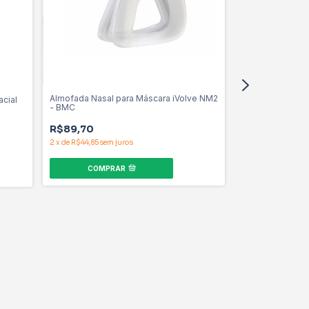
Almofada Nasal para Máscara iVolve NM2
cial
Almofada de tes
- BMC
iVolve NM2 - B
R$89,70
R$53,82
2
x
de
R$44,85
sem juros
COMPRAR