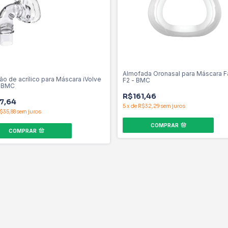
Almofada Oronasal para Máscara Fa
o de acrílico para Máscara iVolve
F2 - BMC
 BMC
R$161,46
7,64
5
x
de
R$32,29
sem juros
$35,88
sem juros
COMPRAR
COMPRAR