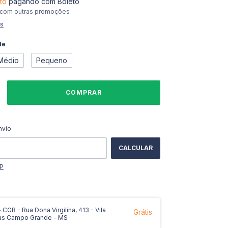
to
pagando com Boleto
 com outras promoções
es
de
Médio
Pequeno
ALTERAR CEP
CEP:
nvio
CALCULAR
EP
CGR - Rua Dona Virgilina, 413 - Vila
Grátis
as Campo Grande - MS