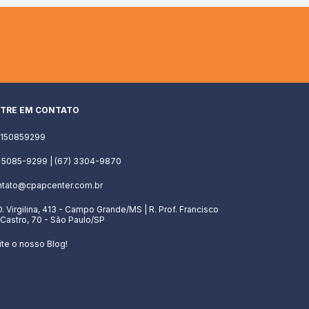
TRE EM CONTATO
1150859299
) 5085-9299 | (67) 3304-9870
ntato@cpapcenter.com.br
D. Virgilina, 413 - Campo Grande/MS | R. Prof. Francisco
Castro, 70 - São Paulo/SP
ite o nosso Blog!