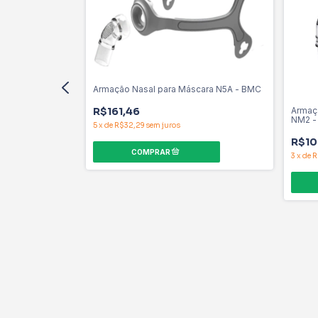
Armação Nasal para Máscara N5A - BMC
áscara F5A Full
R$161,46
Armaçã
NM2 -
5
x
de
R$32,29
sem juros
R$10
3
x
de
R