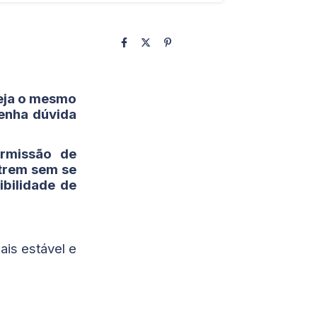
seja o mesmo
tenha dúvida
rmissão de
utrem sem se
bilidade de
ais estável e