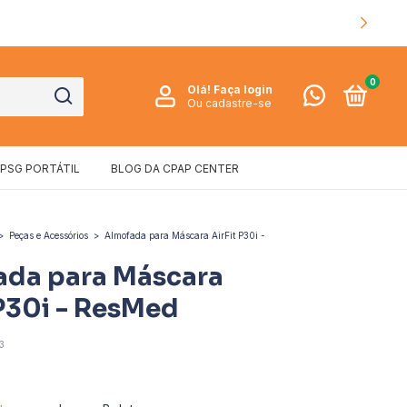
0
Olá!
Faça login
Ou cadastre-se
PSG PORTÁTIL
BLOG DA CPAP CENTER
>
Peças e Acessórios
>
Almofada para Máscara AirFit P30i -
ada para Máscara
 P30i - ResMed
3