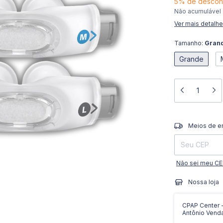
5% de descon
Não acumulável
Ver mais detalh
Tamanho:
Gran
Grande
Entregas para o 
Meios de e
Não sei meu C
Nossa loja
CPAP Center - 
Antônio Vend