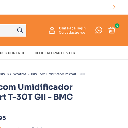
🛍️ RETIRE SEU PEDIDO NA LOJA!
0
Olá!
Faça login
Ou cadastre-se
PSG PORTÁTIL
BLOG DA CPAP CENTER
BiPAPs Automáticos
>
BiPAP com Umidificador Resmart T-30T
com Umidificador
t T-30T GII - BMC
95