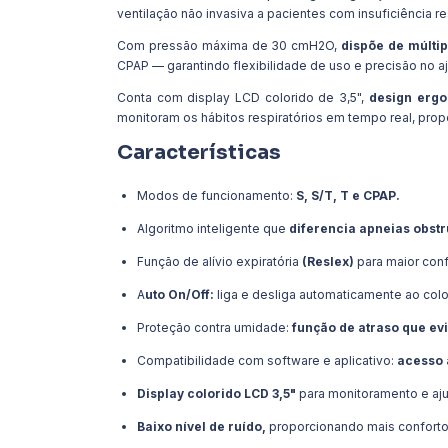
ventilação não invasiva a pacientes com insuficiência re
Com pressão máxima de 30 cmH2O,
dispõe de múlti
CPAP — garantindo flexibilidade de uso e precisão no aj
Conta com display LCD colorido de 3,5",
design ergo
monitoram os hábitos respiratórios em tempo real, prop
Características
Modos de funcionamento:
S, S/T, T e CPAP.
Algoritmo inteligente que
diferencia apneias obstr
Função de alívio expiratória
(Reslex)
para maior conf
A
uto On/Off:
liga e desliga automaticamente ao coloc
Proteção contra umidade:
função de atraso que ev
Compatibilidade com software e aplicativo:
acesso a
Display colorido LCD 3,5"
para monitoramento e aju
Baixo nível de ruído,
proporcionando mais conforto 