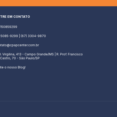
TRE EM CONTATO
1150859299
) 5085-9299 | (67) 3304-9870
ntato@cpapcenter.com.br
D. Virgilina, 413 - Campo Grande/MS | R. Prof. Francisco
Castro, 70 - São Paulo/SP
ite o nosso Blog!