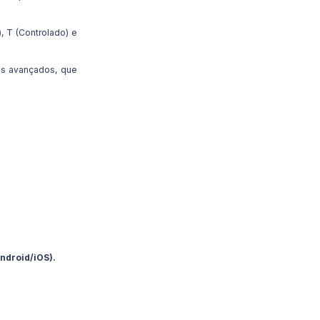
, T (Controlado) e
es avançados, que
ndroid/iOS).