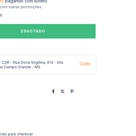
to
pagando com Boleto
 com outras promoções
es
CGR - Rua Dona Virgilina, 413 - Vila
Grátis
as Campo Grande - MS
ido para oferecer