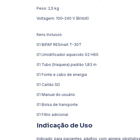
Peso: 2,5 kg
Voltagem: 100–240 V (BiVolt)
Itens Inclusos
01 BiPAP RESmart T-30T
01 Umidificador aquecido G2 H60
01 Tubo (traqueia) padrão 1,83 m
01 Fonte e cabo de energia
01 Cartão SD
01 Manual do usuário
01 Bolsa de transporte
01 Filtro adicional
Indicação de Uso
Indicado para pacientes adultos com apneia obstrutiv