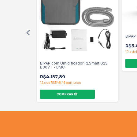
 G3 B25VT - BMC
BiPAP
R$5.
12
x
de
BiPAP com Umidificador RESmart G2S
B30VT - BMC
R$4.157,89
12
x
de
R$346,49
sem juros