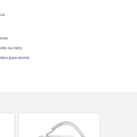
ica.
órax.
ido ou nariz.
dos para dormir.