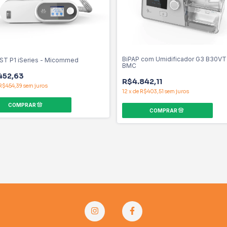
BiPAP com Umidificador G3 B30VT
 ST P1 iSeries - Micommed
BMC
452,63
R$4.842,11
R$454,39
sem juros
12
x
de
R$403,51
sem juros