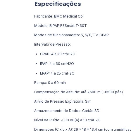
Especificações
Fabricante: BMC Medical Co.
Modelo: BiPAP RESmart T-30T
Modos de funcionamento: S, S/T, T e CPAP
Intervalo de Pressão:
CPAP: 4 a 20 cmH2O
IPAP: 4 a 30 cmH2O
EPAP: 4 a 25 cmH2O
Rampa: 0 a 60 min
Compensação de Altitude: até 2600 m (~8500 pés)
Alívio de Pressão Expiratória: Sim
Armazenamento de Dados: Cartão SD
Nível de Ruído: < 30 dB(A) a 10 cmH2O
Dimensões (C x L x A): 29 × 18 × 13,4 cm (com umidifica