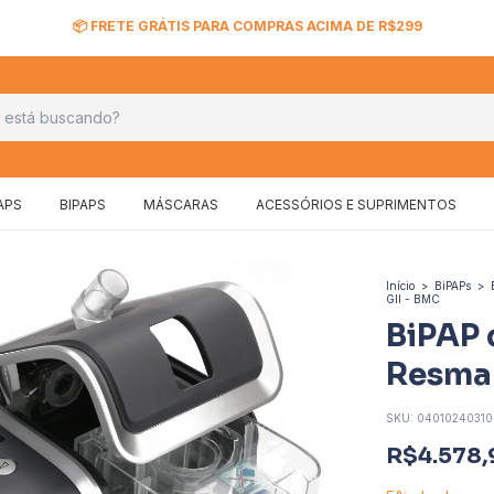
APS
BIPAPS
MÁSCARAS
ACESSÓRIOS E SUPRIMENTOS
Início
>
BiPAPs
>
GII - BMC
BiPAP 
Resmar
SKU:
04010240310
R$4.578,