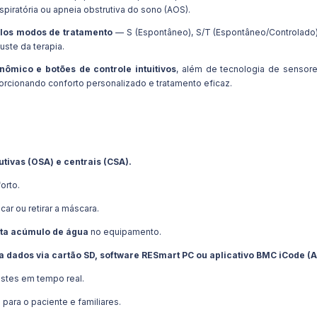
spiratória ou apneia obstrutiva do sono (AOS).
plos modos de tratamento
— S (Espontâneo), S/T (Espontâneo/Controlado)
uste da terapia.
nômico e botões de controle intuitivos
, além de tecnologia de sensor
orcionando conforto personalizado e tratamento eficaz.
utivas (OSA) e centrais (CSA).
orto.
ar ou retirar a máscara.
ita acúmulo de água
no equipamento.
 dados via cartão SD, software RESmart PC ou aplicativo BMC iCode (A
stes em tempo real.
para o paciente e familiares.