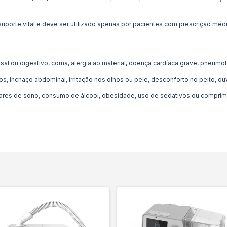
 suporte vital e deve ser utilizado apenas por pacientes com prescrição méd
al ou digestivo, coma, alergia ao material, doença cardíaca grave, pneumot
s, inchaço abdominal, irritação nos olhos ou pele, desconforto no peito, ouv
lares de sono, consumo de álcool, obesidade, uso de sedativos ou comprimi
1