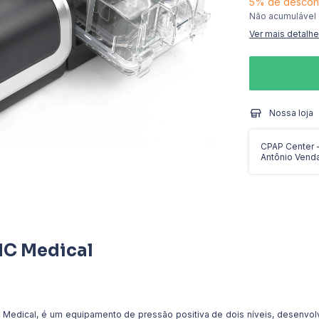
5% de descon
Não acumulável
Ver mais detalh
Nossa loja
CPAP Center - 
Antônio Vend
MC Medical
edical, é um equipamento de pressão positiva de dois níveis, desenvolv