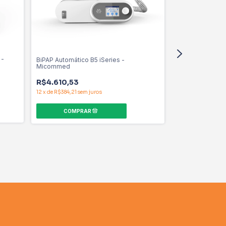
 -
BiPAP Automático B5 iSeries -
Micommed
R$4.610,53
12
x
de
R$384,21
sem juros
BiPAP com Umid
R$4.630,00
12
x
de
R$385,83
se