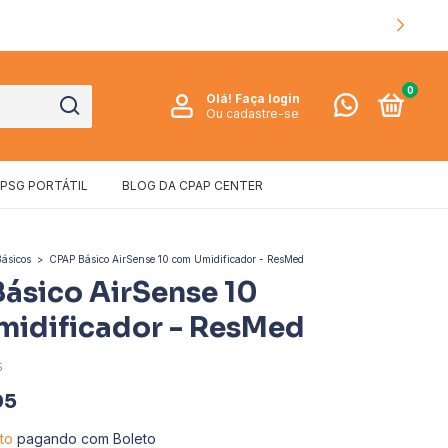
0
Olá!
Faça login
Ou cadastre-se
PSG PORTÁTIL
BLOG DA CPAP CENTER
Básicos
>
CPAP Básico AirSense 10 com Umidificador - ResMed
ásico AirSense 10
idificador - ResMed
5
05
to
pagando com Boleto