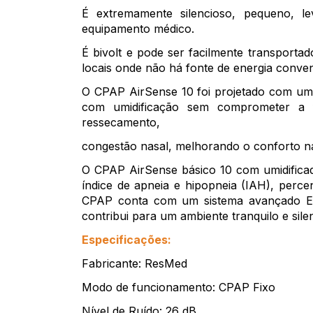
É extremamente silencioso, pequeno, 
equipamento médico.
É bivolt e pode ser facilmente transporta
locais onde não há fonte de energia conven
O CPAP AirSense 10 foi projetado com umid
com umidificação sem comprometer a fa
ressecamento,
congestão nasal, melhorando o conforto na
O CPAP AirSense básico 10 com umidificado
índice de apneia e hipopneia (IAH), perce
CPAP conta com um sistema avançado Eas
contribui para um ambiente tranquilo e sile
Especificações:
Fabricante: ResMed
Modo de funcionamento: CPAP Fixo
Nível de Ruído: 26 dB