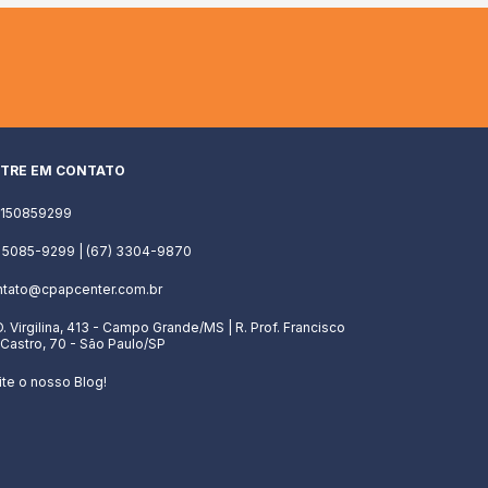
TRE EM CONTATO
1150859299
) 5085-9299 | (67) 3304-9870
ntato@cpapcenter.com.br
D. Virgilina, 413 - Campo Grande/MS | R. Prof. Francisco
Castro, 70 - São Paulo/SP
ite o nosso Blog!