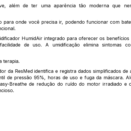
leve, além de ter uma aparência tão moderna que n
do para onde você precisa ir, podendo funcionar com bater
cional.
ificador HumidAir integrado para oferecer os benefícios
cilidade de uso. A umidificação elimina sintomas co
 terapia.
r da ResMed identifica e registra dados simplificados de
ntil de pressão 95%, horas de uso e fuga da máscara. Al
y-Breathe de redução do ruído do motor irradiado e 
ncioso.