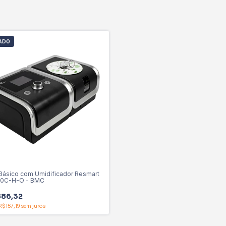
ADO
Básico com Umidificador Resmart
-20C-H-O - BMC
886,32
R$157,19
sem juros