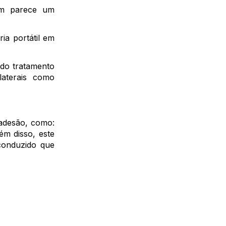
em parece um
ia portátil em
 do tratamento
laterais como
 adesão, como:
ém disso, este
conduzido que