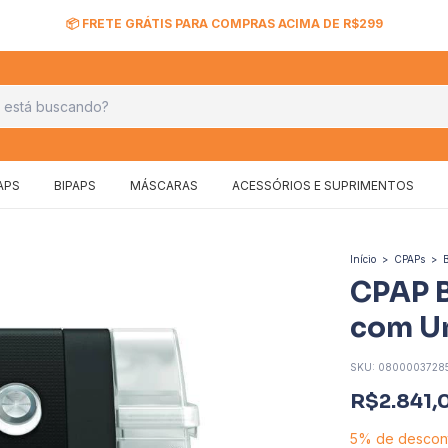
📦 FRETE GRÁTIS PARA COMPRAS ACIMA DE R$299
APS
BIPAPS
MÁSCARAS
ACESSÓRIOS E SUPRIMENTOS
Início
>
CPAPs
>
CPAP B
com Um
SKU:
0800003728
R$2.841,
5% de descon