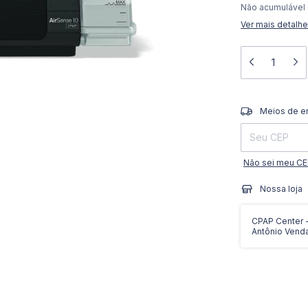
Não acumulável
Ver mais detalh
Entregas para o 
Meios de e
Não sei meu C
Nossa loja
CPAP Center - 
Antônio Vend