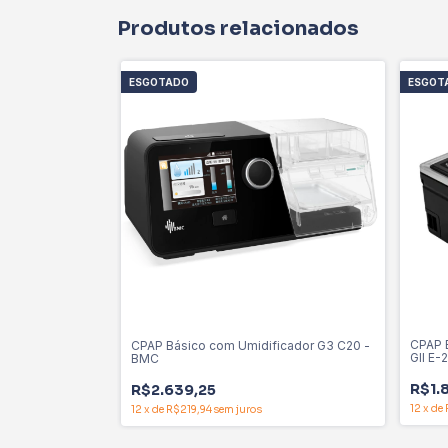
Produtos relacionados
ESGOTADO
ESGOT
CPAP 
CPAP Básico com Umidificador G3 C20 -
GII E
BMC
R$1.
R$2.639,25
12
x
de
12
x
de
R$219,94
sem juros