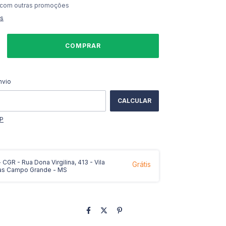
 com outras promoções
es
ALTERAR CEP
CEP:
nvio
CALCULAR
EP
CGR - Rua Dona Virgilina, 413 - Vila
Grátis
as Campo Grande - MS