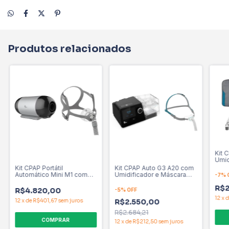
Produtos relacionados
Kit 
Umid
Nasa
Kit CPAP Portátil
Kit CPAP Auto G3 A20 com
tama
Automático Mini M1 com
Umidificador e Máscara
-
7
%
máscara N5AH - BMC
Nasal N6 (todos os
R$2
tamanhos P, M, G)
R$4.820,00
-
5
%
OFF
12
x
12
x
de
R$401,67
sem juros
R$2.550,00
R$2.684,21
12
x
de
R$212,50
sem juros