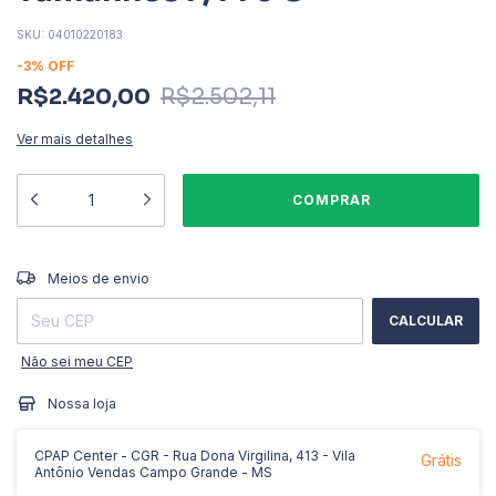
SKU:
04010220183
-
3
%
OFF
R$2.420,00
R$2.502,11
Ver mais detalhes
ALTERAR CEP
Entregas para o CEP:
Meios de envio
CALCULAR
Não sei meu CEP
Nossa loja
CPAP Center - CGR - Rua Dona Virgilina, 413 - Vila
Grátis
Antônio Vendas Campo Grande - MS