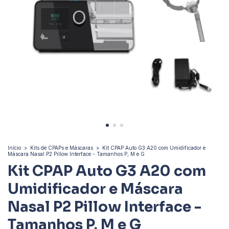
Início
>
Kits de CPAPs e Máscaras
>
Kit CPAP Auto G3 A20 com Umidificador e
Máscara Nasal P2 Pillow Interface - Tamanhos P, M e G
Kit CPAP Auto G3 A20 com
Umidificador e Máscara
Nasal P2 Pillow Interface -
Tamanhos P, M e G