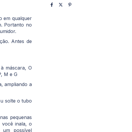
o em qualquer
m. Portanto no
sumidor.
ução. Antes de
 à máscara, O
P, M e G
a, ampliando a
ou solte o tubo
s nas pequenas
 você inala, o
e um possível