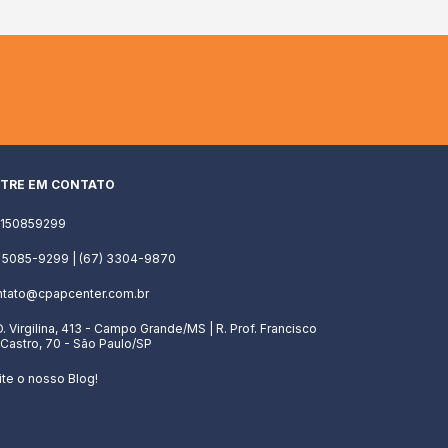
TRE EM CONTATO
1150859299
) 5085-9299 | (67) 3304-9870
ntato@cpapcenter.com.br
D. Virgilina, 413 - Campo Grande/MS | R. Prof. Francisco
Castro, 70 - São Paulo/SP
ite o nosso Blog!