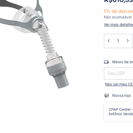
R$610,53
5% de descon
Não acumulável
Ver mais detalh
Entregas para o 
Meios de e
Não sei meu C
Nossa loja
CPAP Center - 
Antônio Vend