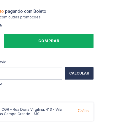
to
pagando com Boleto
 com outras promoções
es
ALTERAR CEP
CEP:
nvio
CALCULAR
EP
CGR - Rua Dona Virgilina, 413 - Vila
Grátis
as Campo Grande - MS