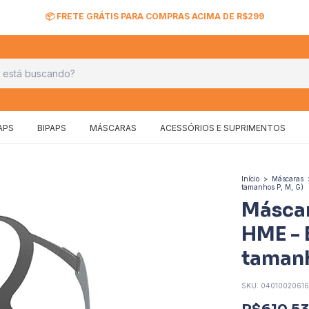
APS
BIPAPS
MÁSCARAS
ACESSÓRIOS E SUPRIMENTOS
Início
>
Máscaras
tamanhos P, M, G)
Máscar
HME - 
tamanh
SKU:
04010020616