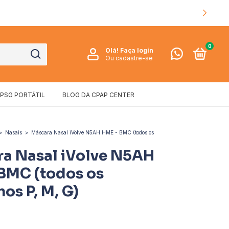
🛍️ RETIRE SEU PEDIDO NA LOJA!
0
Olá!
Faça login
Ou cadastre-se
PSG PORTÁTIL
BLOG DA CPAP CENTER
>
Nasais
>
Máscara Nasal iVolve N5AH HME - BMC (todos os
a Nasal iVolve N5AH
BMC (todos os
os P, M, G)