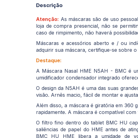
Descrição
Atenção:
As máscaras são de uso pessoal
loja de compra presencial, não se permi
caso de rimpimento, não haverá possibilid
Máscaras e acessórios aberto e / ou indí
adquirir sua máscara, certifique-se sobre
Destaque:
A Máscara Nasal HME N5AH - BMC é uma 
umidificador condensador integrado ofere
O design da N5AH é uma das suas grandes
visão. Arnês macio, fácil de montar e ajusta
Além disso, a máscara é giratória em 360 g
rapidamente. A máscara é compatível com t
O filtro fino dentro do tablet BMC HU c
saliências de papel do HME antes de atin
BMC HU HME libera a umidade de volta