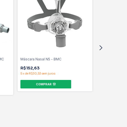
BMC
Máscara Nasal N5 - BMC
Máscara Nasal 
R$152,63
R$205,26
5
x
de
R$30,53
sem juros
6
x
de
R$34,21
sem 
COMPRAR
COMPR