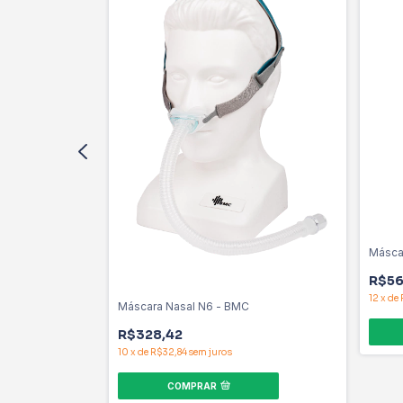
5H HME - BMC
 G)
Máscar
R$56
12
x
de
Máscara Nasal N6 - BMC
R$328,42
10
x
de
R$32,84
sem juros
COMPRAR