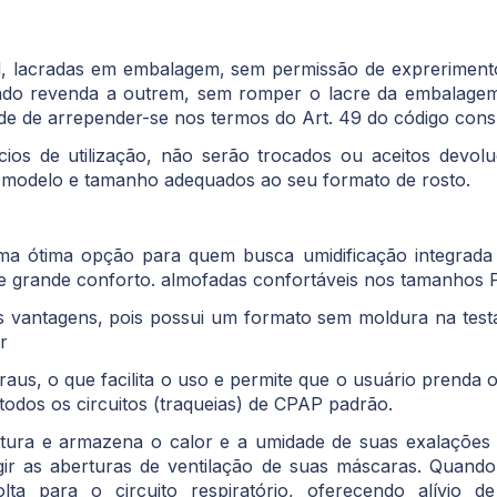
, lacradas em embalagem, sem permissão de expreriment
tindo revenda a outrem, sem romper o lacre da embalage
ade de arrepender-se nos termos do Art. 49 do código con
cios de utilização, não serão trocados ou aceitos devol
 o modelo e tamanho adequados ao seu formato de rosto.
ótima opção para quem busca umidificação integrada
ce grande conforto. almofadas confortáveis nos tamanhos 
 vantagens, pois possui um formato sem moldura na test
r
raus, o que facilita o uso e permite que o usuário prenda 
odos os circuitos (traqueias) de CPAP padrão.
aptura e armazena o calor e a umidade de suas exalaçõe
gir as aberturas de ventilação de suas máscaras. Quando
 para o circuito respiratório, oferecendo alívio d