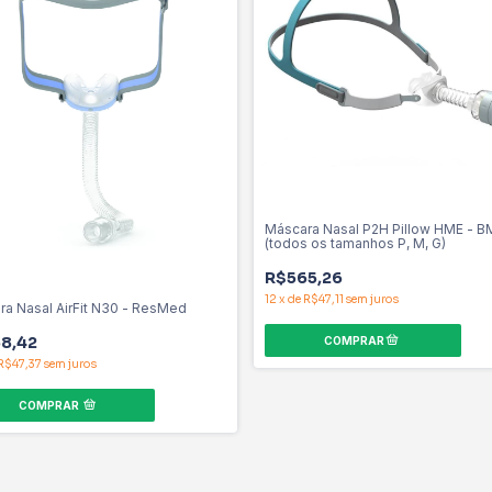
Máscara Nasal P2H Pillow HME - 
(todos os tamanhos P, M, G)
R$565,26
12
x
de
R$47,11
sem juros
a Nasal AirFit N30 - ResMed
8,42
R$47,37
sem juros
COMPRAR