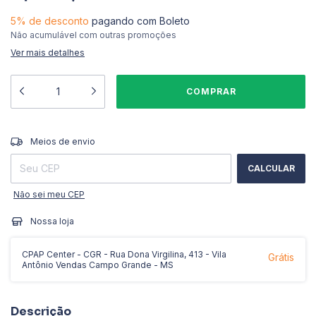
5% de desconto
pagando com Boleto
Não acumulável com outras promoções
Ver mais detalhes
ALTERAR CEP
Entregas para o CEP:
Meios de envio
CALCULAR
Não sei meu CEP
Nossa loja
CPAP Center - CGR - Rua Dona Virgilina, 413 - Vila
Grátis
Antônio Vendas Campo Grande - MS
Descrição