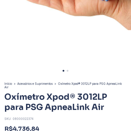
Início
>
Acessórios e Suprimentos
>
Oxímetro Xpod® 3012LP para PSG ApneaLink
Air
Oxímetro Xpod® 3012LP
para PSG ApneaLink Air
SKU:
08000022374
R$4.736,84