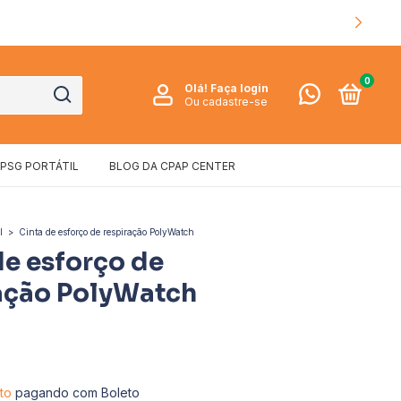
0
Olá!
Faça login
Ou cadastre-se
PSG PORTÁTIL
BLOG DA CPAP CENTER
l
>
Cinta de esforço de respiração PolyWatch
de esforço de
ação PolyWatch
5
to
pagando com Boleto