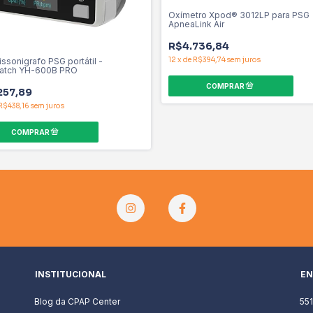
Oxímetro Xpod® 3012LP para PSG
ApneaLink Air
R$4.736,84
12
x
de
R$394,74
sem juros
lissonigrafo PSG portátil -
atch YH-600B PRO
257,89
R$438,16
sem juros
INSTITUCIONAL
EN
Blog da CPAP Center
55