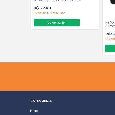
R$172,50
5
x
de
R$34,50
sem juros
olyWatch Nasal
Kit Po
PolyW
R$5.
12
x
de
CATEGORIAS
Início