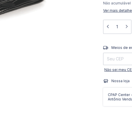
Não acumulável
Ver mais detalh
Entregas para o 
Meios de e
Não sei meu C
Nossa loja
CPAP Center - 
Antônio Vend