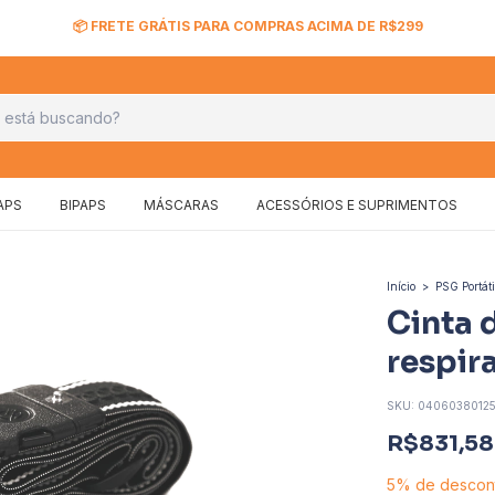
📦 FRETE GRÁTIS PARA COMPRAS ACIMA DE R$299
APS
BIPAPS
MÁSCARAS
ACESSÓRIOS E SUPRIMENTOS
Início
>
PSG Portáti
Cinta 
respir
SKU:
0406038012
R$831,58
5% de descon