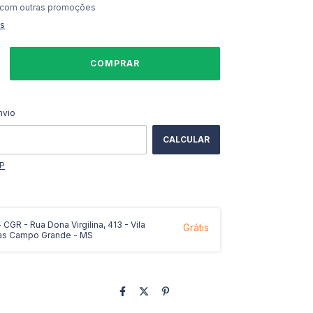
 com outras promoções
es
ALTERAR CEP
CEP:
nvio
CALCULAR
EP
CGR - Rua Dona Virgilina, 413 - Vila
Grátis
as Campo Grande - MS