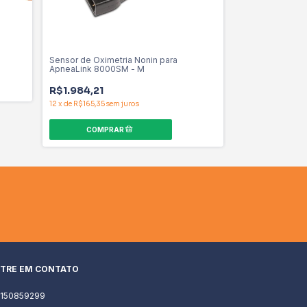
Sensor de Oximetria Nonin para
Sensor de Esfor
ApneaLink 8000SM - M
EasySense para
R$1.984,21
R$131,58
12
x
de
R$165,35
sem juros
4
x
de
R$32,90
sem
TRE EM CONTATO
1150859299