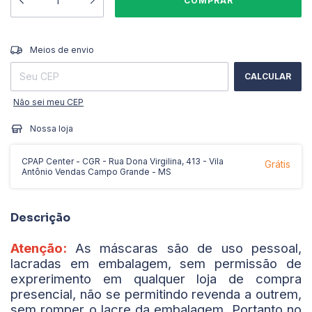
ALTERAR CEP
Entregas para o CEP:
Meios de envio
CALCULAR
Não sei meu CEP
Nossa loja
CPAP Center - CGR - Rua Dona Virgilina, 413 - Vila
Grátis
Antônio Vendas Campo Grande - MS
Descrição
Atenção:
As máscaras são de uso pessoal,
lacradas em embalagem, sem permissão de
exprerimento em qualquer loja de compra
presencial, não se permitindo revenda a outrem,
sem romper o lacre da embalagem. Portanto no