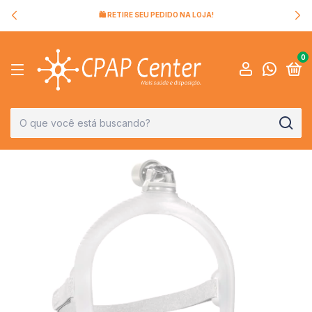
🛍️ RETIRE SEU PEDIDO NA LOJA!
0