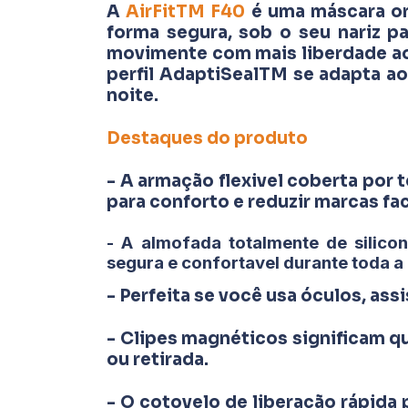
A
AirFitTM F40
é uma máscara or
forma segura, sob o seu nariz p
movimente com mais liberdade ao 
perfil AdaptiSealTM se adapta ao
noite.
Destaques do produto
- A armação flexivel coberta por 
para conforto e reduzir marcas fac
- A almofada totalmente de silic
segura e confortavel durante toda a 
- Perfeita se você usa óculos, as
- Clipes magnéticos significam q
ou retirada.
- O cotovelo de liberação rápida