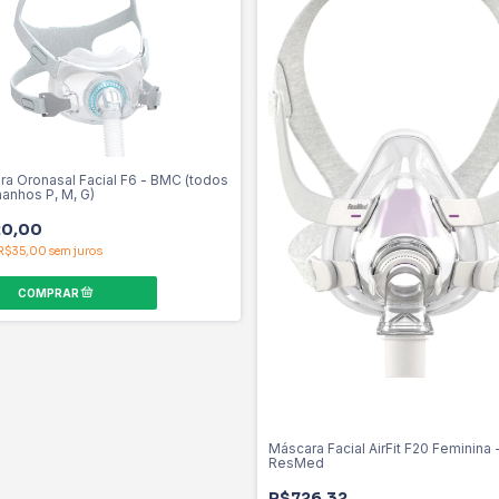
a Oronasal Facial F6 - BMC (todos
anhos P, M, G)
0,00
R$35,00
sem juros
Máscara Facial AirFit F20 Feminina 
ResMed
R$726,32