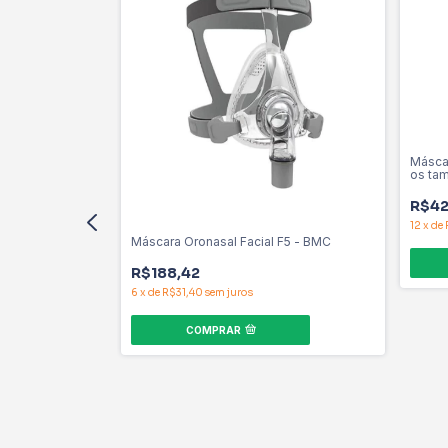
Máscar
os tam
R$42
12
x
de
Máscara Oronasal Facial F5 - BMC
R$188,42
6
x
de
R$31,40
sem juros
COMPRAR
0 - ResMed