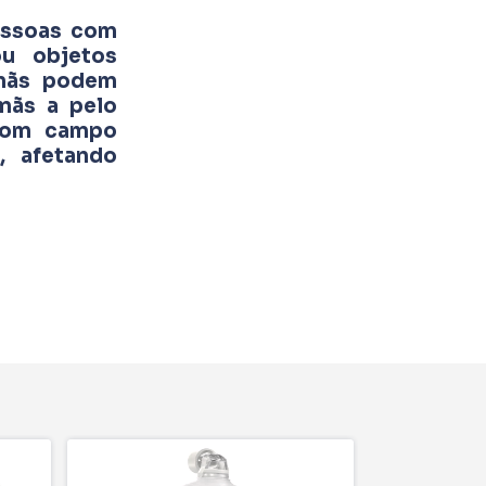
essoas com
ou objetos
ímãs podem
ímãs a pelo
 com campo
 afetando