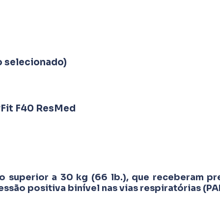
o selecionado)
irFit F40 ResMed
o superior a 30 kg (66 lb.), que receberam pr
ssão positiva binível nas vias respiratórias (PA