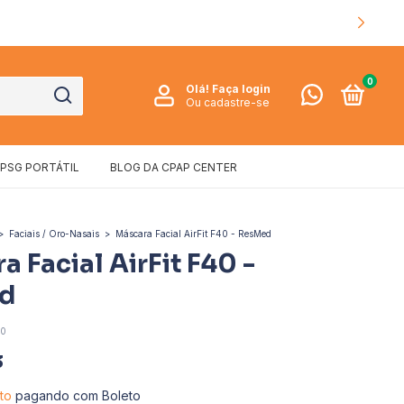
0
Olá!
Faça login
Ou cadastre-se
PSG PORTÁTIL
BLOG DA CPAP CENTER
>
Faciais / Oro-Nasais
>
Máscara Facial AirFit F40 - ResMed
a Facial AirFit F40 -
d
0
3
to
pagando com Boleto