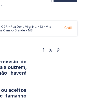
EP
CGR - Rua Dona Virgilina, 413 - Vila
Grátis
as Campo Grande - MS
rmissão de
a a outrem,
não haverá
 ou aceitos
 e tamanho