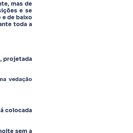
te, mas de
sições e se
 e de baixo
ante toda a
, projetada
uma vedação
tá colocada
noite sem a