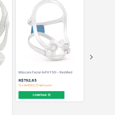
Máscara Oronasa
R$347,37
11
x
de
R$31,58
sem 
COMPR
Máscara Facial AirFit F30i - ResMed
R$752,63
12
x
de
R$62,72
sem juros
COMPRAR
-