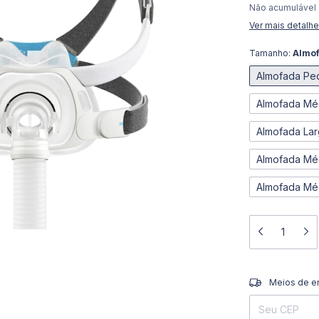
Não acumulável
Ver mais detalh
Tamanho:
Almof
Almofada Pe
Almofada Mé
Almofada La
Almofada Mé
Almofada Mé
Entregas para o 
Meios de e