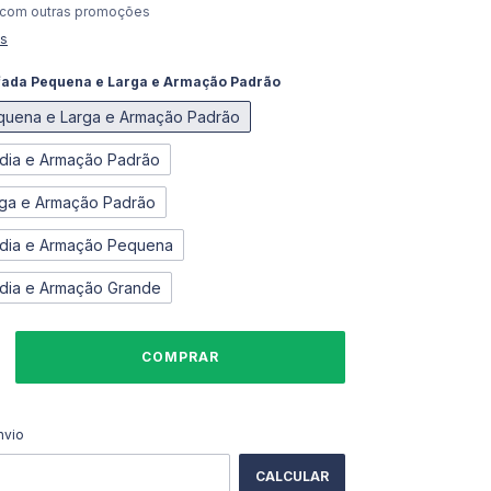
 com outras promoções
es
ada Pequena e Larga e Armação Padrão
quena e Larga e Armação Padrão
dia e Armação Padrão
rga e Armação Padrão
dia e Armação Pequena
dia e Armação Grande
ALTERAR CEP
CEP:
nvio
CALCULAR