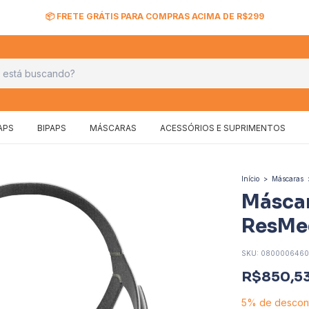
🛍️ RETIRE SEU PEDIDO NA LOJA!
APS
BIPAPS
MÁSCARAS
ACESSÓRIOS E SUPRIMENTOS
Início
>
Máscaras
Máscar
ResMe
SKU:
0800006460
R$850,5
5% de descon