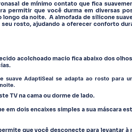
onasal de mínimo contato que fica suavemen
ara permitir que você durma em diversas po
longo da noite. A almofada de silicone suave
 seu rosto, ajudando a oferecer conforto dur
tecido acolchoado macio fica abaixo dos olhos
ias.
one suave AdaptiSeal se adapta ao rosto para 
noite.
siste TV na cama ou dorme de lado.
ue em dois encaixes simples a sua máscara es
 permite que você desconecte para levantar à 